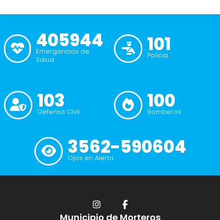
405944
101
Emergencias de
Polícia
Salud
103
100
Defensa Civil
Bomberos
3562-590604
Ojos en Alerta
Municipio de Morteros