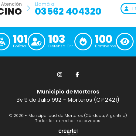
 Atención
Llamá al
CINO
03562 404320
T
101
103
100
Polícia
Defensa Civil
Bomberos
Municipio de Morteros
Bv 9 de Julio 992 - Morteros (CP 2421)
© 2026 -
Municipalidad de Morteros (Córdoba, Argentina)
Todos los derechos reservados.