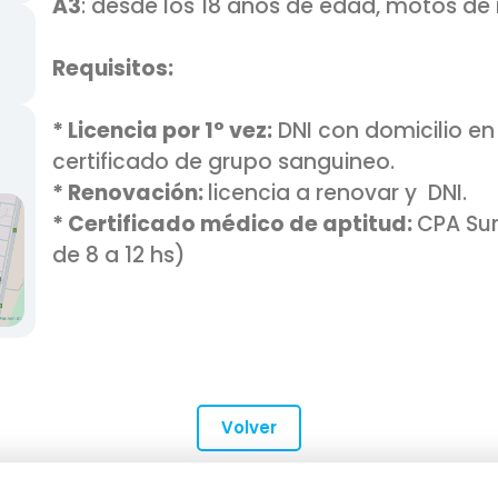
A3
: desde los 18 años de edad, motos de
Requisitos:
* Licencia por 1° vez:
DNI con domicilio en
certificado de grupo sanguineo.
* Renovación:
licencia a renovar y DNI.
* Certificado médico de aptitud:
CPA Sur
de 8 a 12 hs)
Volver