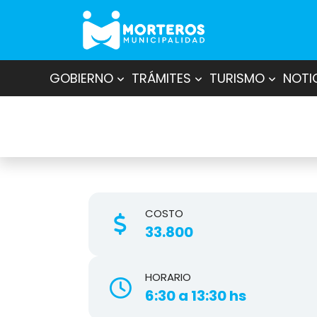
GOBIERNO
TRÁMITES
TURISMO
NOTI
COSTO
33.800
HORARIO
6:30 a 13:30 hs