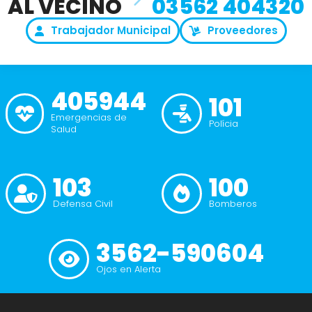
AL VECINO
03562 404320
Trabajador Municipal
Proveedores
405944
101
Emergencias de
Polícia
Salud
103
100
Defensa Civil
Bomberos
3562-590604
Ojos en Alerta