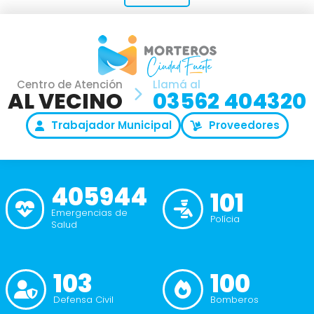
Centro de Atención
Llamá al
AL VECINO
03562 404320
Trabajador Municipal
Proveedores
405944
101
Emergencias de
Polícia
Salud
103
100
Defensa Civil
Bomberos