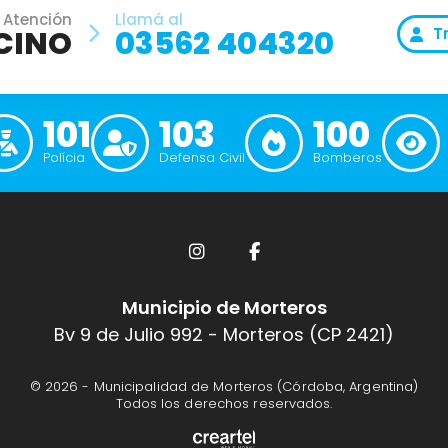
 Atención
Llamá al
CINO
03562 404320
T
101
103
100
Polícia
Defensa Civil
Bomberos
Municipio de Morteros
Bv 9 de Julio 992 - Morteros (CP 2421)
© 2026 -
Municipalidad de Morteros (Córdoba, Argentina)
Todos los derechos reservados.