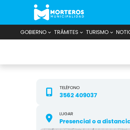
GOBIERNO
TRÁMITES
TURISMO
NOTI
TELÉFONO
3562 409037
LUGAR
Presencial o a distanci