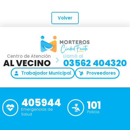
Volver
Centro de Atención
Llamá al
AL VECINO
03562 404320
Trabajador Municipal
Proveedores
405944
101
Emergencias de
Polícia
Salud