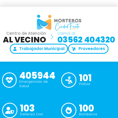
Centro de Atención
Llamá al
AL VECINO
03562 404320
Trabajador Municipal
Proveedores
405944
101
Emergencias de
Polícia
Salud
103
100
Defensa Civil
Bomberos