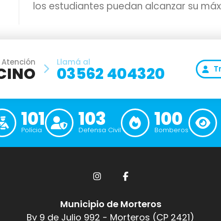
los estudiantes puedan alcanzar su máx
 Atención
Llamá al
CINO
03562 404320
T
101
103
100
Polícia
Defensa Civil
Bomberos
Municipio de Morteros
Bv 9 de Julio 992 - Morteros (CP 2421)