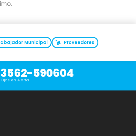
imo.
rabajador Municipal
Proveedores
3562-590604
Ojos en Alerta